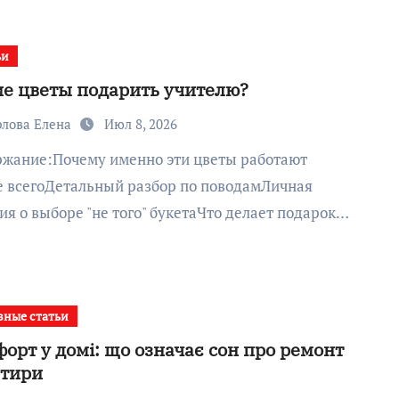
ьи
е цветы подарить учителю?
рлова Елена
Июл 8, 2026
 всегоДетальный разбор по поводамЛичная
ия о выборе "не того" букетаЧто делает подарок…
зные статьи
орт у домі: що означає сон про ремонт
ртири