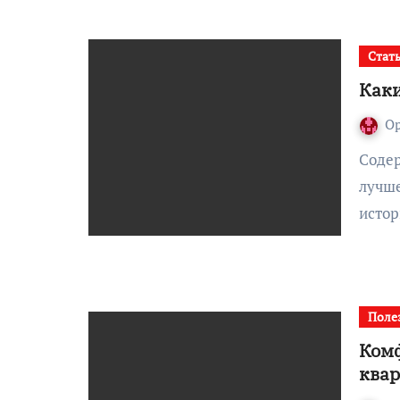
Стат
Каки
О
Содержание:Почему именно эти цветы работают
лучше
истор
Поле
Комф
ква