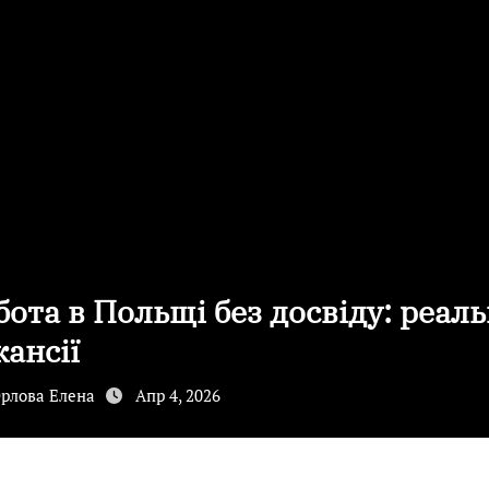
бота в Польщі без досвіду: реаль
кансії
рлова Елена
Апр 4, 2026