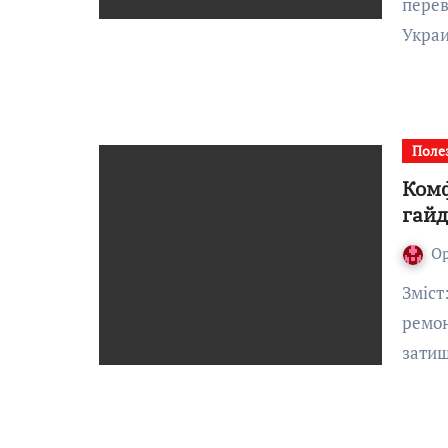
перев
Украи
Поле
Комф
гайд
О
Зміст:Створення комфорту на кухні: з чого почати
ремон
затиш