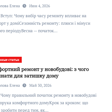
рлова Елена
Июн 4, 2026
рт у доміСезонність ремонту: плюси і мінуси
го періодуВесна — початок…
зные статьи
ортний ремонт у новобудові: з чого
нати для затишку дому
рлова Елена
Май 30, 2026
орука комфортного домуКрок за кроком: що
 зробити перед тим, як…