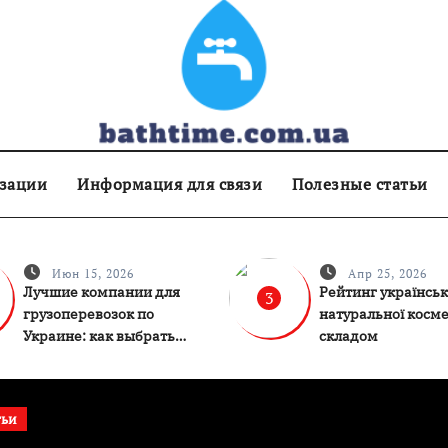
изации
Информация для связи
Полезные статьи
Июн 15, 2026
Апр 25, 2026
Лучшие компании для
Рейтинг українськ
3
грузоперевозок по
натуральної косме
Украине: как выбрать
складом
надёжного перевозчика
тьи