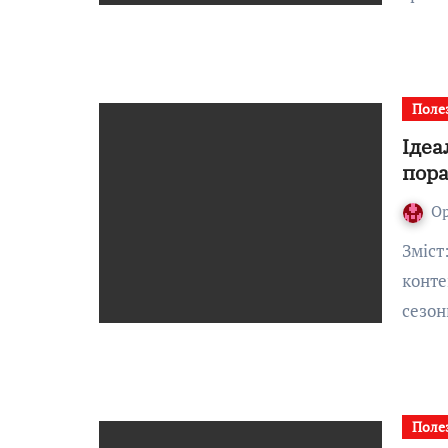
Поле
Ідеа
пора
О
Зміст:Чому вибір часу для ремонту важливий у
конте
сезон
Поле