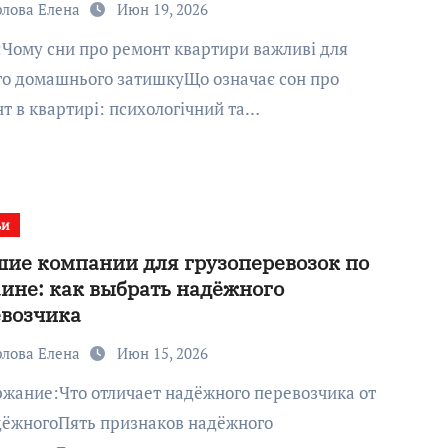
рлова Елена
Июн 19, 2026
о домашнього затишкуЩо означає сон про
т в квартирі: психологічний та…
ьи
ие компании для грузоперевозок по
ине: как выбрать надёжного
евозчика
рлова Елена
Июн 15, 2026
ёжногоПять признаков надёжного