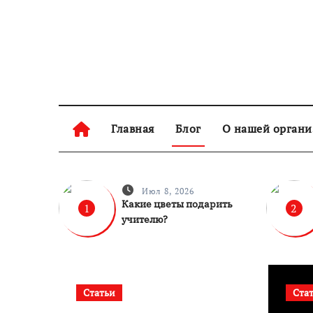
Skip
to
content
Главная
Блог
О нашей орган
Июл 8, 2026
Какие цветы подарить
1
2
учителю?
Статьи
Ста