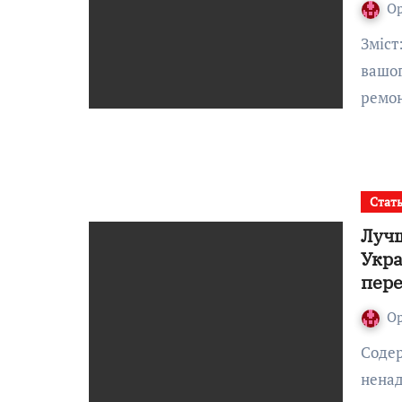
О
Зміст:Чому сни про ремонт квартири важливі для
вашог
ремон
Стат
Лучш
Укра
пер
О
Содержание:Что отличает надёжного перевозчика от
ненад