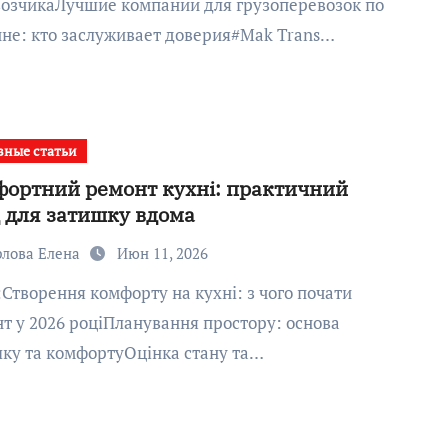
озчикаЛучшие компании для грузоперевозок по
не: кто заслуживает доверия#Mak Trans…
зные статьи
ортний ремонт кухні: практичний
 для затишку вдома
рлова Елена
Июн 11, 2026
т у 2026 роціПланування простору: основа
ку та комфортуОцінка стану та…