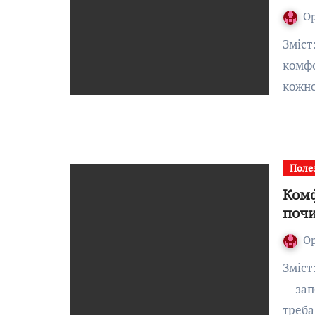
О
Зміст:Вступ: Чому вибір часу ремонту впливає на
комфо
кожно
Поле
Комф
почи
О
Зміст:Чому правильний початок ремонту в новобудові
— зап
треба