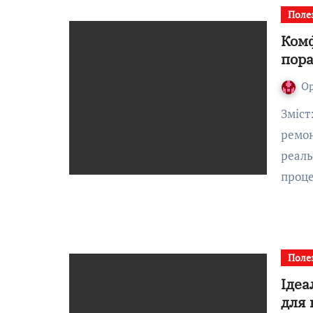
Поле
Комф
пора
О
Зміст:Вступ: комфорт у будинку починається з
ремон
реаль
проц
Поле
Ідеа
для 