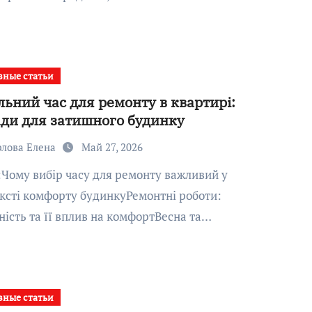
зные статьи
льний час для ремонту в квартирі:
ди для затишного будинку
рлова Елена
Май 27, 2026
ксті комфорту будинкуРемонтні роботи:
ність та її вплив на комфортВесна та…
зные статьи