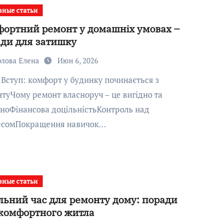
зные статьи
ортний ремонт у домашніх умовах –
ди для затишку
рлова Елена
Июн 6, 2026
туЧому ремонт власноруч – це вигідно та
ноФінансова доцільністьКонтроль над
есомПокращення навичок…
зные статьи
льний час для ремонту дому: поради
комфортного житла