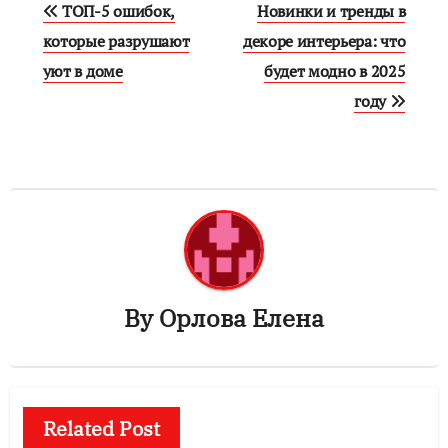
Навигация
ТОП-5 ошибок,
Новинки и тренды в
по
которые разрушают
декоре интерьера: что
уют в доме
будет модно в 2025
записям
году
By
Орлова Елена
Related Post