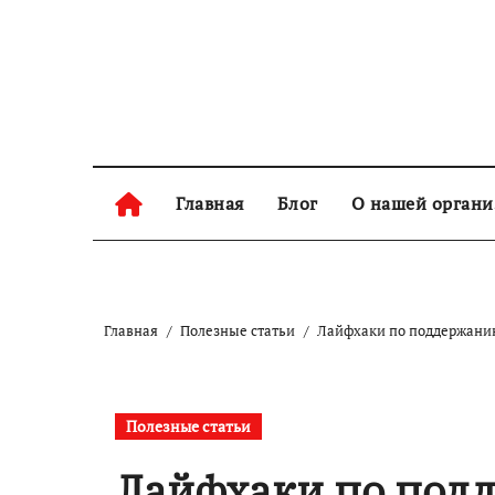
Skip
to
content
Главная
Блог
О нашей орган
Главная
Полезные статьи
Лайфхаки по поддержанию
Полезные статьи
Лайфхаки по под