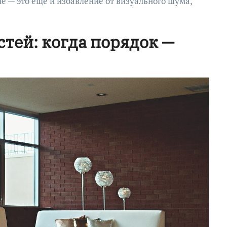
е — это ещё и избавление от визуального шума,
тей: когда порядок —