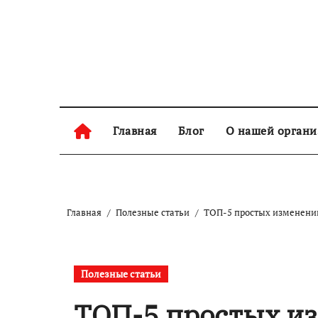
Skip
to
content
Главная
Блог
О нашей орган
Главная
Полезные статьи
ТОП-5 простых изменений
Полезные статьи
ТОП-5 простых и