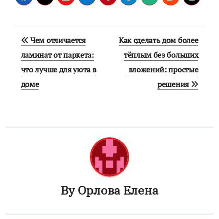
Навигация
Чем отличается
Как сделать дом более
по
ламинат от паркета:
тёплым без больших
что лучше для уюта в
вложений: простые
записям
доме
решения
By
Орлова Елена