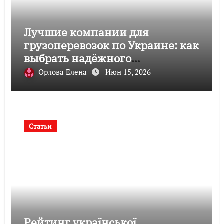
Лучшие компании для
грузоперевозок по Украине: как
выбрать надёжного
перевозчика
Орлова Елена
Июн 15, 2026
Статьи
Рейтинг української