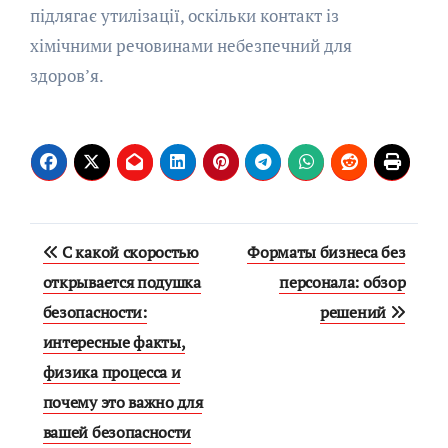
підлягає утилізації, оскільки контакт із
хімічними речовинами небезпечний для
здоров’я.
Навигация
С какой скоростью
Форматы бизнеса без
по
открывается подушка
персонала: обзор
безопасности:
решений
записям
интересные факты,
физика процесса и
почему это важно для
вашей безопасности