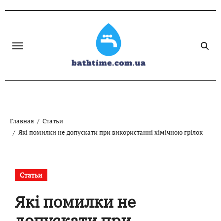
Skip
to
content
Главная
Статьи
Які помилки не допускати при використанні хімічною грілок
Статьи
Які помилки не
допускати при