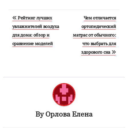
Навигация
Рейтинг лучших
Чем отличается
по
увлажнителей воздуха
ортопедический
для дома: обзор и
матрас от обычного:
записям
сравнение моделей
что выбрать для
здорового сна
By
Орлова Елена