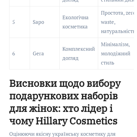
Простота, zero
Екологічна
5
Sapo
waste,
косметика
натуральність
Мінімалізм,
Комплексний
6
Gera
молодіжний
догляд
стиль
Висновки щодо вибору
подарункових наборів
для жінок: хто лідер і
чому Hillary Cosmetics
Оцінюючи якісну українську косметику для