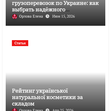
грузоперевозок по Украине: как
выбрать надёжного
перевозчика
Орлова Елена
Июн 15, 2026
Статьи
Рейтинг української
натуральної косметики за
складом
Орлова Елена
Апр 25, 2026