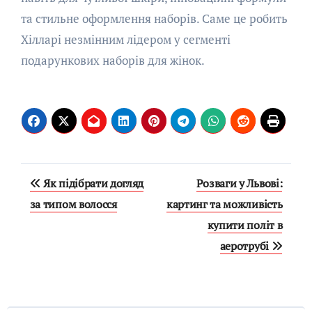
та стильне оформлення наборів. Саме це робить
Хілларі незмінним лідером у сегменті
подарункових наборів для жінок.
Навигация
Як підібрати догляд
Розваги у Львові:
по
за типом волосся
картинг та можливість
купити політ в
записям
аеротрубі