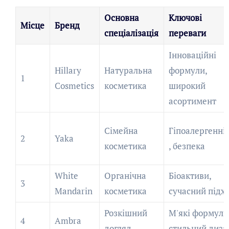
Основна
Ключові
Місце
Бренд
спеціалізація
переваги
Інноваційні
Hillary
Натуральна
формули,
1
Cosmetics
косметика
широкий
асортимент
Сімейна
Гіпоалергенні
2
Yaka
косметика
, безпека
White
Органічна
Біоактиви,
3
Mandarin
косметика
сучасний підхі
Розкішний
М'які формули
4
Ambra
догляд
стильний диза