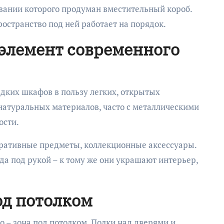
вании которого продуман вместительный короб.
ространство под ней работает на порядок.
элемент современного
здких шкафов в пользу легких, открытых
натуральных материалов, часто с металлическими
ости.
коративные предметы, коллекционные аксессуары.
да под рукой – к тому же они украшают интерьер,
од потолком
 – зона под потолком. Полки над дверями и