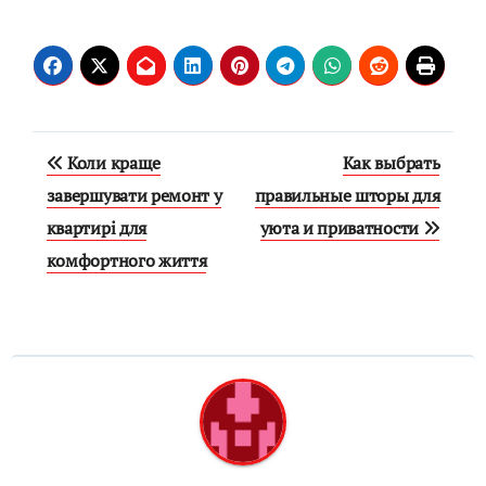
Навигация
Коли краще
Как выбрать
по
завершувати ремонт у
правильные шторы для
квартирі для
уюта и приватности
записям
комфортного життя