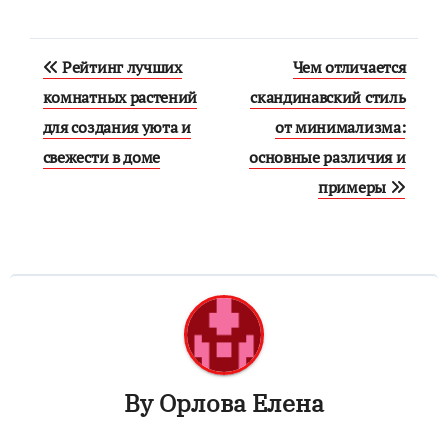
Навигация
Рейтинг лучших
Чем отличается
по
комнатных растений
скандинавский стиль
для создания уюта и
от минимализма:
записям
свежести в доме
основные различия и
примеры
By
Орлова Елена