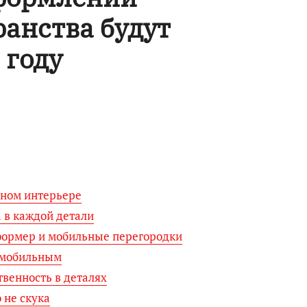
анства будут
 году
нном интерьере
 в каждой детали
формер и мобильные перегородки
м мобильным
твенность в деталях
 не скука