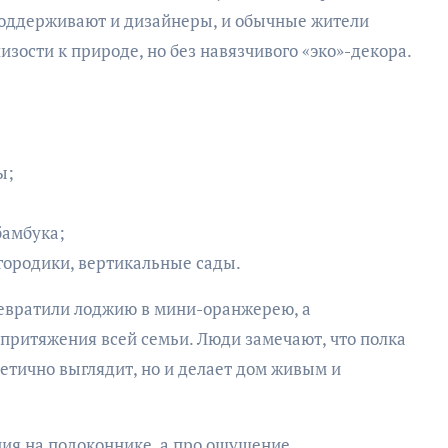
оддерживают и дизайнеры, и обычные жители
изости к природе, но без навязчивого «эко»-декора.
ы;
бамбука;
городики, вертикальные сады.
ревратили лоджию в мини-оранжерею, а
притяжения всей семьи. Люди замечают, что полка
тетично выглядит, но и делает дом живым и
ения на подоконнике, а про ощущение