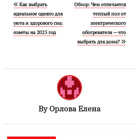
Навигация
Как выбрать
Обзор: Чем отличается
по
идеальное одеяло для
теплый пол от
уюта и здорового сна:
электрического
записям
советы на 2025 год
обогревателя — что
выбрать для дома?
By
Орлова Елена