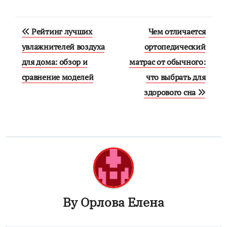
Навигация
Рейтинг лучших
Чем отличается
по
увлажнителей воздуха
ортопедический
для дома: обзор и
матрас от обычного:
записям
сравнение моделей
что выбрать для
здорового сна
By
Орлова Елена