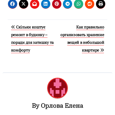
Навигация
Скільки коштує
Как правильно
по
ремонт в будинку –
организовать хранение
поради для затишку та
вещей в небольшой
записям
комфорту
квартире
By
Орлова Елена